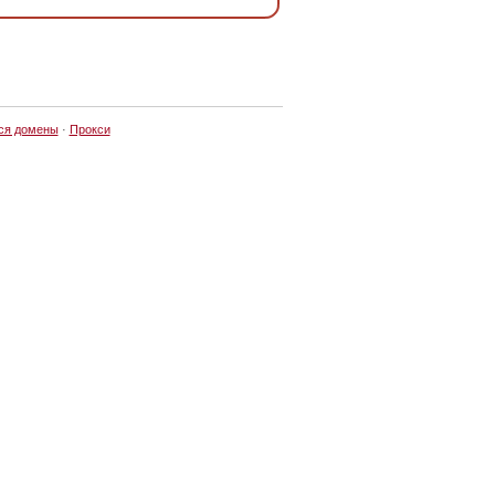
ся домены
·
Прокси