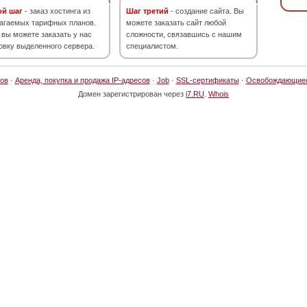
ой шаг
- заказ хостинга из
Шаг третий
- создание сайта. Вы
агаемых тарифных планов.
можете заказать сайт любой
 вы можете заказать у нас
сложности, связавшись с нашим
овку выделенного сервера.
специалистом.
ов
·
Аренда, покупка и продажа IP-адресов
·
Job
·
SSL-сертификаты
·
Освобождающие
Домен зарегистрирован через
i7.RU
.
Whois