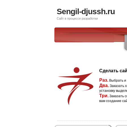
Sengil-djussh.ru
Сайт в процессе разработки
Сделать сай
Раз.
Выбрать и
Два.
Заказать х
установку выдел
Три.
Заказать с
вам создание са