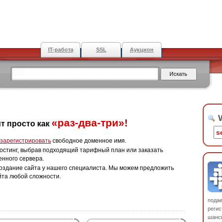
IT-работа
SSL
Аукцион
W
«раз-два-три»!
т просто как
зарегистрировать
свободное доменное имя.
остинг, выбрав подходящий тарифный план или заказать
енного сервера.
оздание сайта у нашего специалиста. Мы можем предложить
йта любой сложности.
пода
регис
шанс