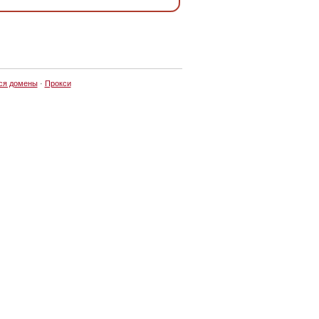
ся домены
·
Прокси