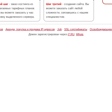
ой шаг
- заказ хостинга из
Шаг третий
- создание сайта. Вы
агаемых тарифных планов.
можете заказать сайт любой
 вы можете заказать у нас
сложности, связавшись с нашим
овку выделенного сервера.
специалистом.
ов
·
Аренда, покупка и продажа IP-адресов
·
Job
·
SSL-сертификаты
·
Освобождающие
Домен зарегистрирован через
i7.RU
.
Whois