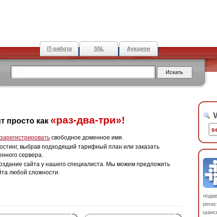
IT-работа
SSL
Аукцион
W
«раз-два-три»!
т просто как
зарегистрировать
свободное доменное имя.
остинг, выбрав подходящий тарифный план или заказать
енного сервера.
оздание сайта у нашего специалиста. Мы можем предложить
йта любой сложности.
пода
регис
шанс