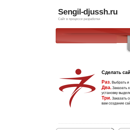
Sengil-djussh.ru
Сайт в процессе разработки
Сделать сай
Раз.
Выбрать и
Два.
Заказать х
установку выдел
Три.
Заказать с
вам создание са