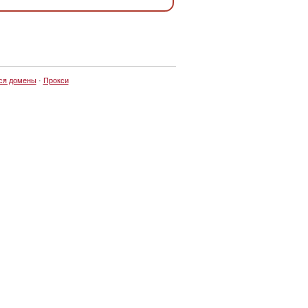
ся домены
·
Прокси