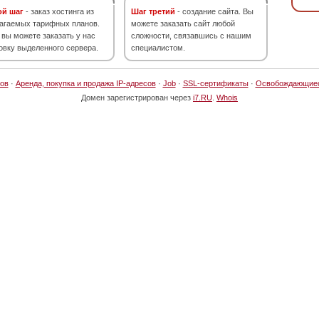
ой шаг
- заказ хостинга из
Шаг третий
- создание сайта. Вы
агаемых тарифных планов.
можете заказать сайт любой
 вы можете заказать у нас
сложности, связавшись с нашим
овку выделенного сервера.
специалистом.
ов
·
Аренда, покупка и продажа IP-адресов
·
Job
·
SSL-сертификаты
·
Освобождающие
Домен зарегистрирован через
i7.RU
.
Whois