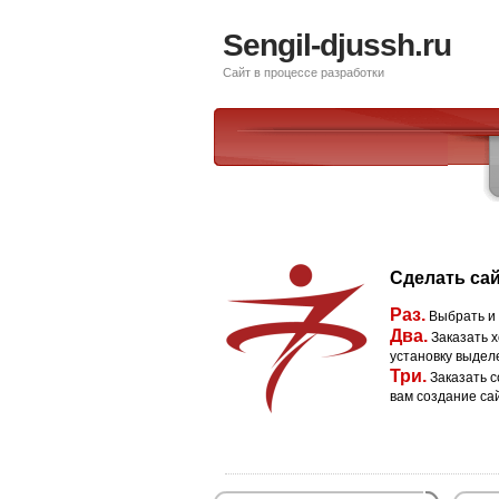
Sengil-djussh.ru
Сайт в процессе разработки
Сделать сай
Раз.
Выбрать и
Два.
Заказать х
установку выдел
Три.
Заказать с
вам создание са