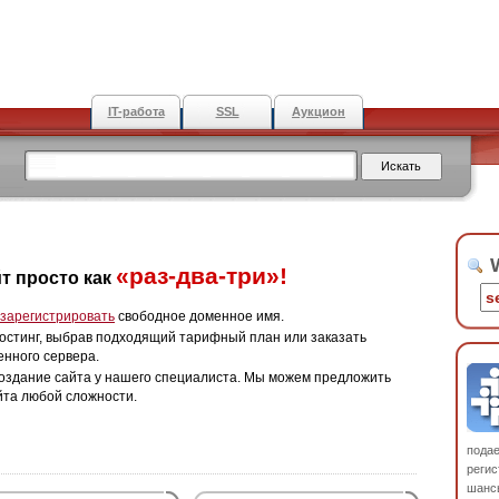
IT-работа
SSL
Аукцион
W
«раз-два-три»!
т просто как
зарегистрировать
свободное доменное имя.
остинг, выбрав подходящий тарифный план или заказать
енного сервера.
оздание сайта у нашего специалиста. Мы можем предложить
йта любой сложности.
пода
регис
шанс